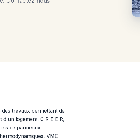
oie. Contactez-nous
 des travaux permettant de
t d'un logement. C R E E R,
ations de panneaux
ns thermodynamiques, VMC