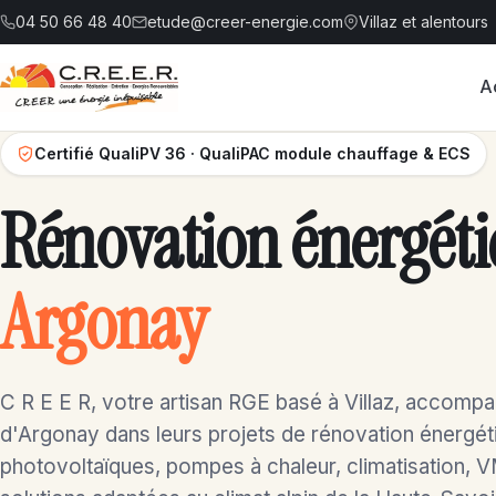
04 50 66 48 40
etude@creer-energie.com
Villaz et alentours
A
Certifié QualiPV 36 · QualiPAC module chauffage & ECS
Rénovation énergéti
Argonay
C R E E R, votre artisan RGE basé à Villaz, accompa
d'Argonay dans leurs projets de rénovation énergé
photovoltaïques, pompes à chaleur, climatisation, V