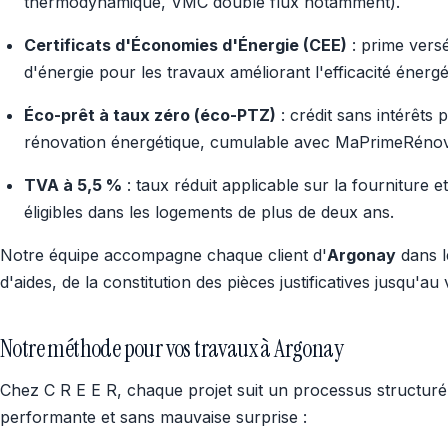
thermodynamique, VMC double flux notamment).
Certificats d'Économies d'Énergie (CEE)
: prime versé
d'énergie pour les travaux améliorant l'efficacité énerg
Éco-prêt à taux zéro (éco-PTZ)
: crédit sans intérêts 
rénovation énergétique, cumulable avec MaPrimeRénov
TVA à 5,5 %
: taux réduit applicable sur la fourniture 
éligibles dans les logements de plus de deux ans.
Notre équipe accompagne chaque client d'
Argonay
dans l
d'aides, de la constitution des pièces justificatives jusqu'a
Notre méthode pour vos travaux à Argonay
Chez C R E E R, chaque projet suit un processus structuré 
performante et sans mauvaise surprise :