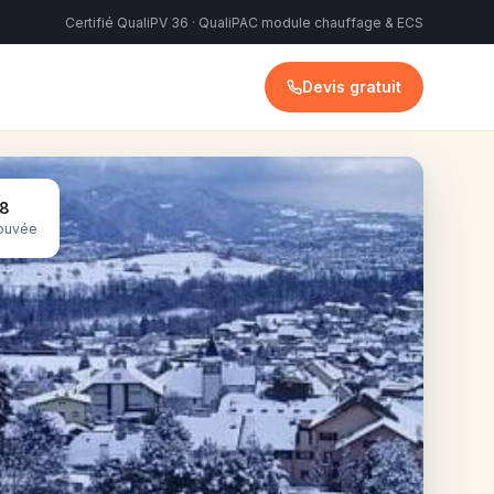
Certifié QualiPV 36 · QualiPAC module chauffage & ECS
Devis gratuit
08
rouvée