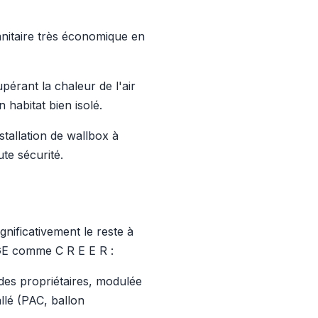
nitaire très économique en
pérant la chaleur de l'air
n habitat bien isolé.
nstallation de wallbox à
te sécurité.
gnificativement le reste à
RGE comme C R E E R :
é des propriétaires, modulée
llé (PAC, ballon