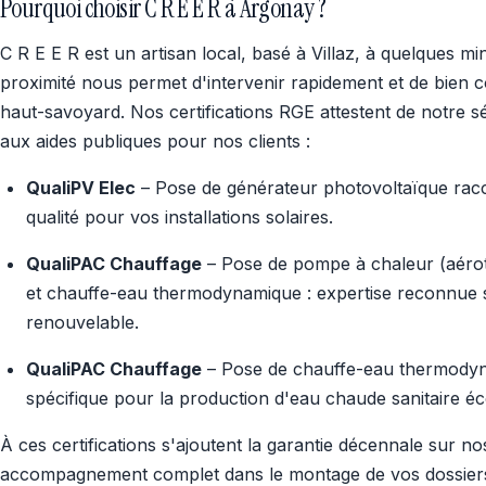
Pourquoi choisir C R E E R à Argonay ?
C R E E R est un artisan local, basé à Villaz, à quelques m
proximité nous permet d'intervenir rapidement et de bien con
haut-savoyard. Nos certifications RGE attestent de notre sé
aux aides publiques pour nos clients :
QualiPV Elec
– Pose de générateur photovoltaïque racc
qualité pour vos installations solaires.
QualiPAC Chauffage
– Pose de pompe à chaleur (aéro
et chauffe-eau thermodynamique : expertise reconnue 
renouvelable.
QualiPAC Chauffage
– Pose de chauffe-eau thermodyna
spécifique pour la production d'eau chaude sanitaire é
À ces certifications s'ajoutent la garantie décennale sur n
accompagnement complet dans le montage de vos dossiers 