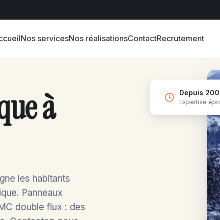
ccueil
Nos services
Nos réalisations
Contact
Recrutement
que à
Depuis 20
Expertise ép
gne les habitants
tique. Panneaux
MC double flux : des