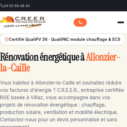
04 50 66 48 40
Certifié QualiPV 36 · QualiPAC module chauffage & ECS
Accueil
Rénovation énergétique à
Allonzier-
la-Caille
Nos services
Vous habitez à Allonzier-la-Caille et souhaitez réduire
Nos réalisations
vos factures d'énergie ? C.R.E.E.R., entreprise certifiée
RGE basée à Villaz, vous accompagne dans vos
projets de rénovation énergétique : chauffage,
Contact
production solaire, ventilation et mobilité électrique.
Contactez-nous pour un devis personnalisé et sans