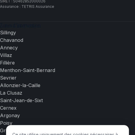
SIRET : 50462852000026
Assurance : TETRIS Assurance
Zones d'intervention
Sillingy
Chavanod
Annecy
Villaz
Fillière
Menthon-Saint-Bernard
Sevrier
Allonzier-la-Caille
La Clusaz
Saint-Jean-de-Sixt
Cernex
Argonay
Poisy
Groisy
Ce site utilise uniquement des cookies nécessaires à