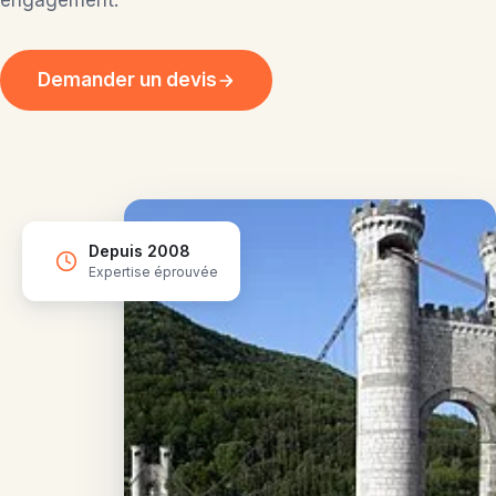
engagement.
Recrutement
Demander un devis
Demander un devis
Depuis 2008
Expertise éprouvée