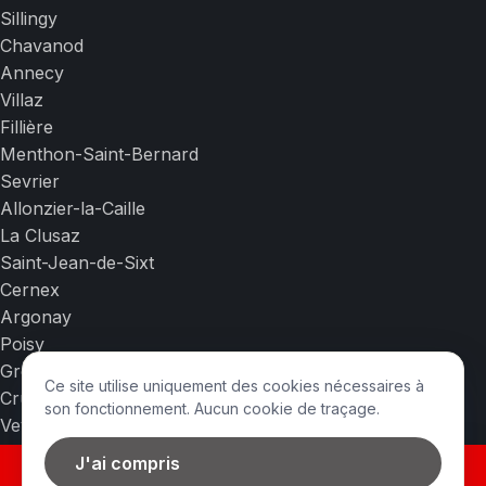
Sillingy
Chavanod
Annecy
Villaz
Fillière
Menthon-Saint-Bernard
Sevrier
Allonzier-la-Caille
La Clusaz
Saint-Jean-de-Sixt
Cernex
Argonay
Poisy
Groisy
Ce site utilise uniquement des cookies nécessaires à
Cruseilles
son fonctionnement. Aucun cookie de traçage.
Veyrier-du-Lac
La Roche-sur-Foron
J'ai compris
Recrutement en cours. N'hésitez pas à nous contacter.