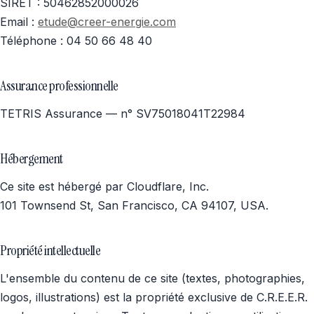
Recrutement
SIRET : 50462852000026
Email :
etude@creer-energie.com
Téléphone : 04 50 66 48 40
Demander un devis
Assurance professionnelle
TETRIS Assurance — n° SV75018041T22984
Hébergement
Ce site est hébergé par Cloudflare, Inc.
101 Townsend St, San Francisco, CA 94107, USA.
Propriété intellectuelle
L'ensemble du contenu de ce site (textes, photographies,
logos, illustrations) est la propriété exclusive de C.R.E.E.R.