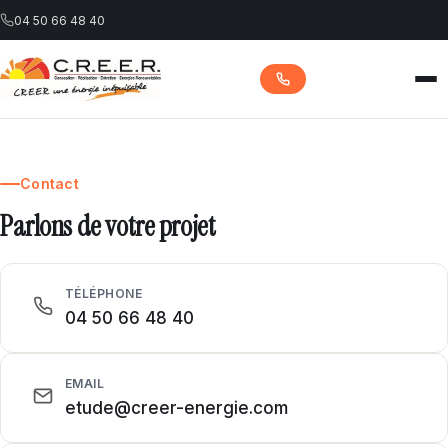
04 50 66 48 40
Accueil
Contact
Parlons de votre projet
Nos services
TÉLÉPHONE
Nos réalisations
04 50 66 48 40
Contact
EMAIL
etude@creer-energie.com